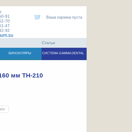
:
50-91
Ваша корзина пуста
52-70
61-47
42-92
um.su
Статьи
БИНОКУЛЯРЫ
СИСТЕМА GAMMA DENTAL
160 мм TH-210
ИНУ