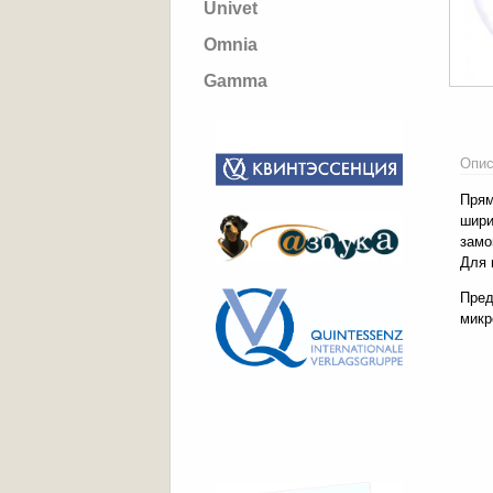
Univet
Omnia
Gamma
Опис
Прям
шири
замо
Для 
Пред
микр