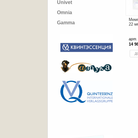
Univet
Omnia
Мемб
Gamma
22 м
арт. 
14 9
Д