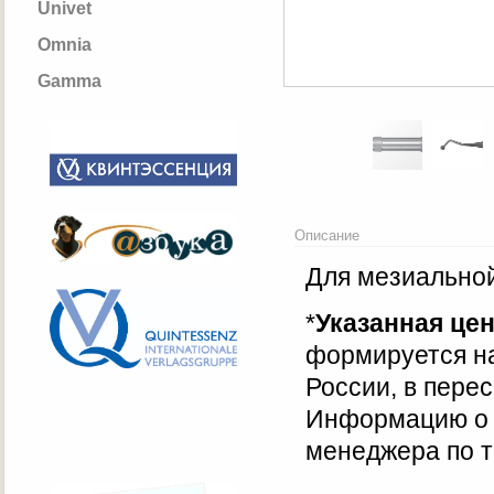
Univet
Omnia
Gamma
Описание
Для мезиальной
*
Указанная це
формируется на
России, в пере
Информацию о т
менеджера по т