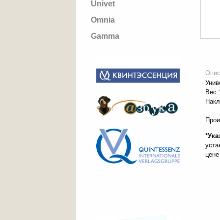
Univet
Omnia
Gamma
Опис
Унив
Вес 
Накл
Прои
*
Ука
уста
цене