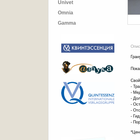
Univet
Omnia
Gamma
Опис
Гран
Пока
Свой
- Тр
- Ме
- До
- Ос
- От
- Ги
- По
*Цен