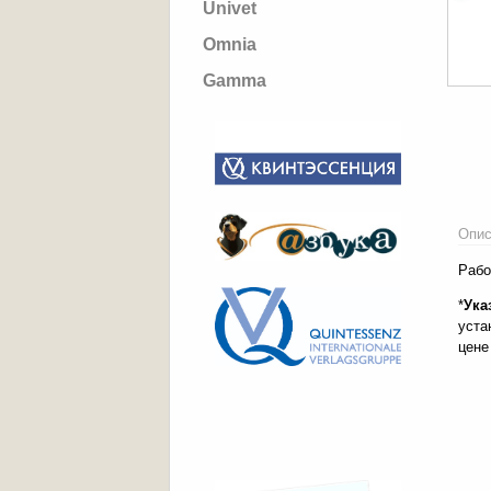
Univet
Omnia
Gamma
Опис
Рабо
*
Ука
уста
цене