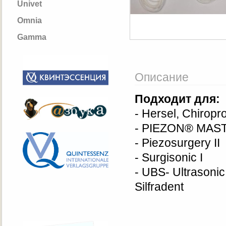
Univet
Omnia
Gamma
Описание
Подходит для:
- Hersel, Chiropr
- PIEZON® MAST
- Piezosurgery II
- Surgisonic I
- UBS- Ultrasoni
Silfradent