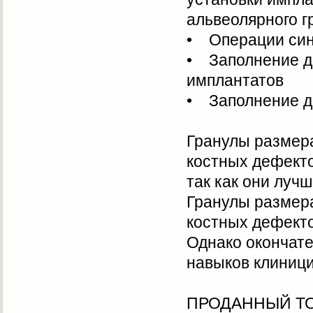
альвеолярного 
• Операции син
• Заполнение ди
имплантатов
• Заполнение д
Гранулы размер
костных дефекто
так как они луч
Гранулы размера
костных дефект
Однако окончате
навыков клиници
ПРОДАННЫЙ ТО