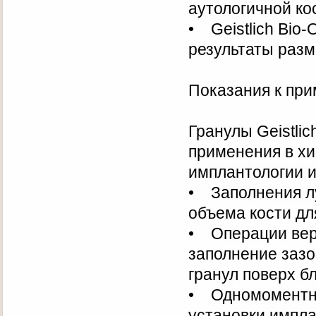
аутологичной ко
• Geistlich Bio-
результаты разм
Показания к пр
Гранулы Geistli
применения в хи
имплантологии и
• Заполнения лу
объема кости д
• Операции верт
заполнение зазо
гранул поверх б
• Одномоментна
установки импла