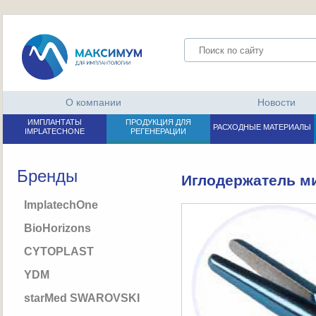
О компании
Новости
ИМПЛАНТАТЫ
ПРОДУКЦИЯ ДЛЯ
РАСХОДНЫЕ МАТЕРИАЛЫ
IMPLATECHONE
РЕГЕНЕРАЦИИ
Бренды
Иглодержатель ми
ImplatechOne
BioHorizons
CYTOPLAST
YDM
starMed SWAROVSKI